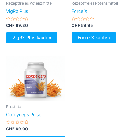
Rezeptfreies Potenzmittel
Rezeptfreies Potenzmittel
VigRX Plus
Force X
Bewertet
Bewertet
CHF
69.30
CHF
59.95
mit
mit
0
0
von
von
VigRX Plus kaufen
Force X kaufen
5
5
Prostata
Cordyceps Pulse
Bewertet
CHF
89.00
mit
0