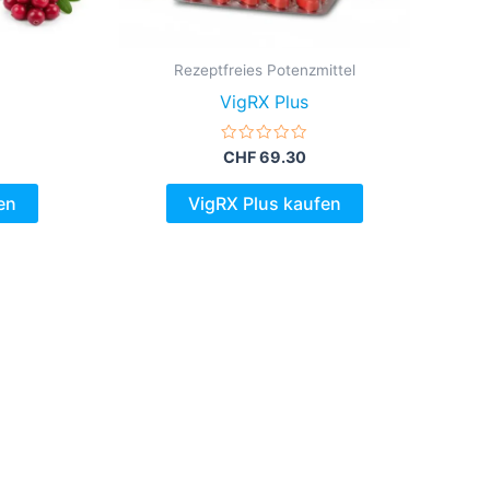
Rezeptfreies Potenzmittel
VigRX Plus
Bewertet
CHF
69.30
mit
0
von
en
VigRX Plus kaufen
5