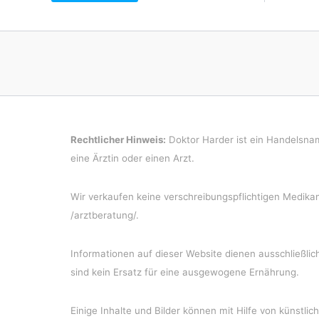
t
u
s
Rechtlicher Hinweis:
Doktor Harder ist ein Handelsnam
eine Ärztin oder einen Arzt.
Wir verkaufen keine verschreibungspflichtigen Medikam
/arztberatung/.
Informationen auf dieser Website dienen ausschließl
sind kein Ersatz für eine ausgewogene Ernährung.
Einige Inhalte und Bilder können mit Hilfe von künstlic