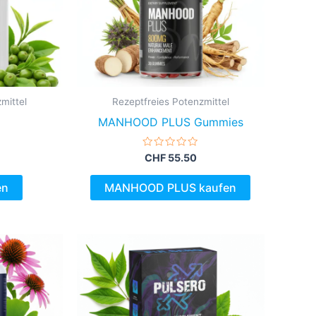
mittel
Rezeptfreies Potenzmittel
MANHOOD PLUS Gummies
Bewertet
CHF
55.50
mit
0
von
en
MANHOOD PLUS kaufen
5