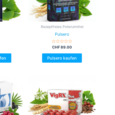
Rezeptfreies Potenzmittel
Pulsero
Bewertet
CHF
89.00
mit
0
von
fen
Pulsero kaufen
5