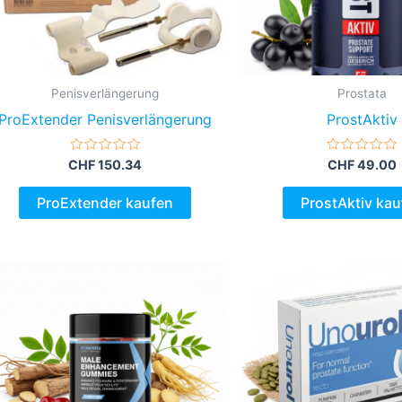
Penisverlängerung
Prostata
ProExtender Penisverlängerung
ProstAktiv
Bewertet
Bewertet
CHF
150.34
CHF
49.00
mit
mit
0
0
von
von
ProExtender kaufen
ProstAktiv kau
5
5