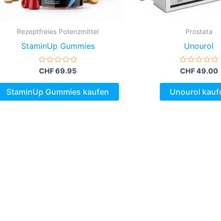
Rezeptfreies Potenzmittel
Prostata
StaminUp Gummies
Unourol
Bewertet
Bewertet
CHF
69.95
CHF
49.00
mit
mit
0
0
von
von
StaminUp Gummies kaufen
Unourol kauf
5
5