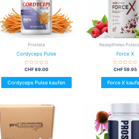
Prostata
Rezeptfreies Potenz
Cordyceps Pulse
Force X
Bewertet
Bewertet
CHF
89.00
CHF
59.95
mit
mit
0
0
von
von
Cordyceps Pulse kaufen
Force X kauf
5
5