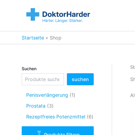
Zum
Inhalt
springen
Startseite
Shop
St
Suchen
S
suchen
1
Penisverlängerung
1
Al
P
3
Prostata
3
r
P
o
6
Rezeptfreies Potenzmittel
6
r
d
P
o
u
r
d
Produkte filtern